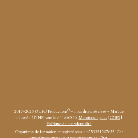
16 Rue d’Ouessant, 35760 Saint-Grégoire
+33 2 90 09 71 76
@lfb_weddings
®
2017–2026 © LFB Productions
– Tous droits réservés – Marque
déposée à l’INPI sous le n°4646846.
Mentions légales
|
CGPS
|
Politique de confidentialité
Organisme de formation enregistré sous le n°53351207635. Cet